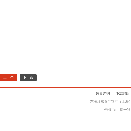
上一条
下一条
免责声明
|
权益须知
东海瑞京资产管理（上海
服务时间：周一到周五 上